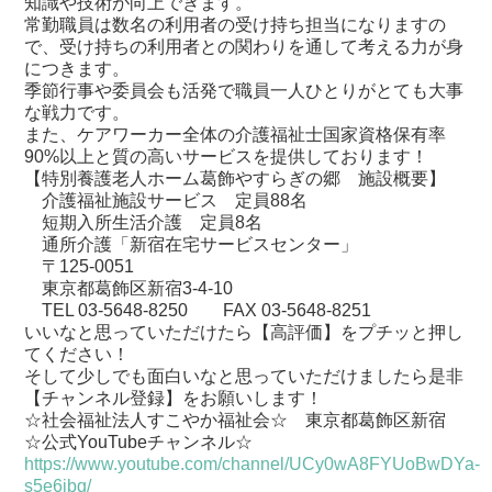
知識や技術が向上できます。
常勤職員は数名の利用者の受け持ち担当になりますの
で、受け持ちの利用者との関わりを通して考える力が身
につきます。
季節行事や委員会も活発で職員一人ひとりがとても大事
な戦力です。
また、ケアワーカー全体の介護福祉士国家資格保有率
90%以上と質の高いサービスを提供しております！
【特別養護老人ホーム葛飾やすらぎの郷 施設概要】
介護福祉施設サービス 定員88名
短期入所生活介護 定員8名
通所介護「新宿在宅サービスセンター」
〒125-0051
東京都葛飾区新宿3-4-10
TEL 03-5648-8250 FAX 03-5648-8251
いいなと思っていただけたら【高評価】をプチッと押し
てください！
そして少しでも面白いなと思っていただけましたら是非
【チャンネル登録】をお願いします！
☆社会福祉法人すこやか福祉会☆ 東京都葛飾区新宿
☆公式YouTubeチャンネル☆
https://www.youtube.com/channel/UCy0wA8FYUoBwDYa-
s5e6ibg/