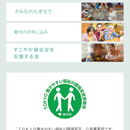
「ＴＯＫＹＯ働きやすい福祉の職場宣言」公表事業所です。