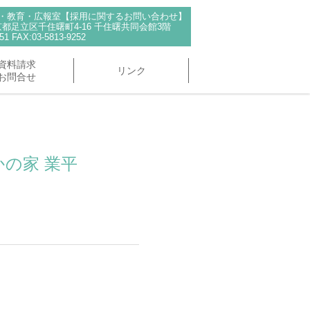
用・教育・広報室【採用に関するお問い合わせ】
 東京都足立区千住曙町4-16 千住曙共同会館3階
51 FAX:03-5813-9252
資料請求
リンク
お問合せ
の家 業平