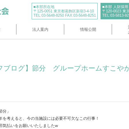
■本部所在地
■本部 人財採
〒125-0051 東京都葛飾区新宿3-4-10
〒120-0023
TEL:03-5648-8250 FAX:03-5648-8251
TEL:03-5813-92
念
法人案内
情報公開
フブログ】節分 グループホームすこやか
節分」
年を考えると、今の当施設には必要不可欠なこの行事！
邪気払いをお願いいたしましたw