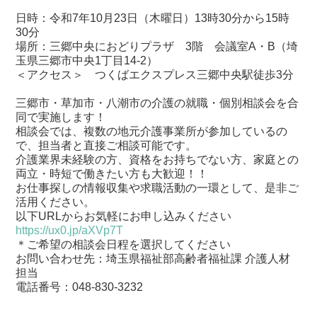
日時：令和7年10月23日（木曜日）13時30分から15時
30分
場所：三郷中央におどりプラザ 3階 会議室A・B（埼
⽟県三郷市中央1丁⽬14-2）
＜アクセス＞ つくばエクスプレス三郷中央駅徒歩3分
三郷市・草加市・八潮市の介護の就職・個別相談会を合
同で実施します！
相談会では、複数の地元介護事業所が参加しているの
で、担当者と直接ご相談可能です。
介護業界未経験の方、資格をお持ちでない方、家庭との
両立・時短で働きたい方も大歓迎！！
お仕事探しの情報収集や求職活動の一環として、是非ご
活用ください。
以下URLからお気軽にお申し込みください
https://ux0.jp/aXVp7T
＊ご希望の相談会日程を選択してください
お問い合わせ先：埼玉県福祉部高齢者福祉課 介護人材
担当
電話番号：048-830-3232