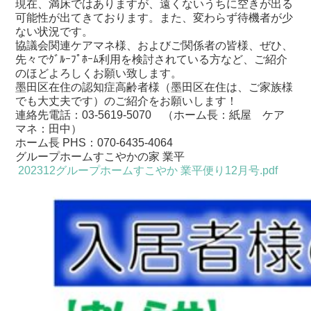
現在、満床ではありますが、
遠くないうちに空きが出る
可能性が出てきております。
また、変わらず
待機者が少
ない状況
です。
協議会関連ケアマネ様、およびご関係者の皆様、
ぜひ、
先々でｸﾞﾙｰﾌﾟﾎｰﾑ利用を検討されている方など、
ご紹介
のほどよろしくお願い致します。
墨田区在住の認知症高齢者様（墨田区在住は、ご家族様
でも大丈夫です）のご紹介をお願いします！
連絡先電話：03-5619-5070 （ホーム長：紙屋 ケア
マネ：田中）
ホーム長 PHS：070-6435-4064
グループホームすこやかの家 業平
202312グループホームすこやか 業平便り12月号.pdf