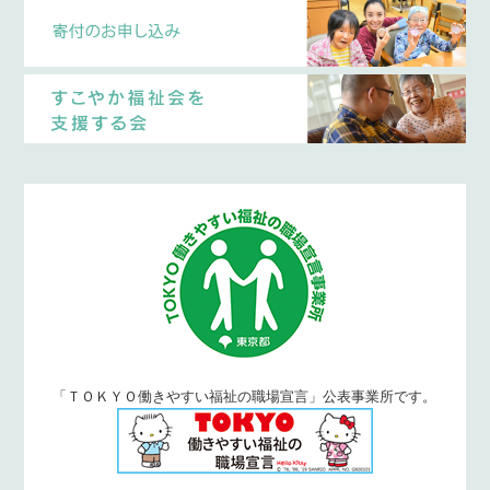
「ＴＯＫＹＯ働きやすい福祉の職場宣言」公表事業所です。