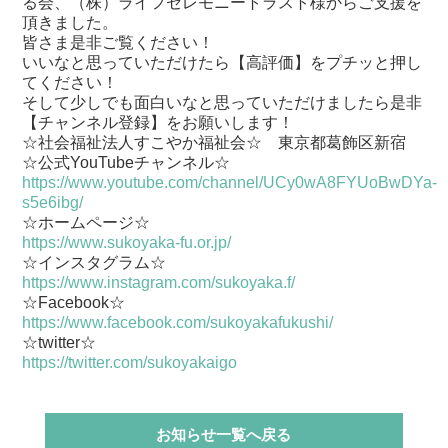
る会、（株）ライフセレモニートラスト様からご支援を
頂きました。
皆さま是非ご覧ください！
いいなと思っていただけたら【高評価】をプチッと押し
てください！
そして少しでも面白いなと思っていただけましたら是非
【チャンネル登録】をお願いします！
☆社会福祉法人すこやか福祉会☆ 東京都葛飾区新宿
☆公式YouTubeチャンネル☆
https://www.youtube.com/channel/UCy0wA8FYUoBwDYa-
s5e6ibg/
☆ホームページ☆
https://www.sukoyaka-fu.or.jp/
☆インスタグラム☆
https://www.instagram.com/sukoyaka.f/
☆Facebook☆
https://www.facebook.com/sukoyakafukushi/
☆twitter☆
https://twitter.com/sukoyakaigo
お知らせ一覧へ戻る