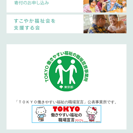
「ＴＯＫＹＯ働きやすい福祉の職場宣言」公表事業所です。