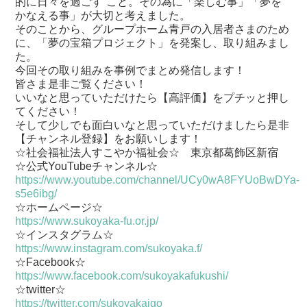
的に日々を過ごす”こと。その為に「楽しむ事」「夢を
かなえる事」が大切と考えました。
そのことから、グループホーム青戸の入居者さまのため
に、「夢の宝箱プロジェクト」を発案し、取り組みまし
た。
今回その取り組みを事例でまとめ発信します！
皆さま是非ご覧ください！
いいなと思っていただけたら【高評価】をプチッと押し
てください！
そして少しでも面白いなと思っていただけましたら是非
【チャンネル登録】をお願いします！
☆社会福祉法人すこやか福祉会☆ 東京都葛飾区新宿
☆公式YouTubeチャンネル☆
https://www.youtube.com/channel/UCy0wA8FYUoBwDYa-
s5e6ibg/
☆ホームページ☆
https://www.sukoyaka-fu.or.jp/
☆インスタグラム☆
https://www.instagram.com/sukoyaka.f/
☆Facebook☆
https://www.facebook.com/sukoyakafukushi/
☆twitter☆
https://twitter.com/sukoyakaigo