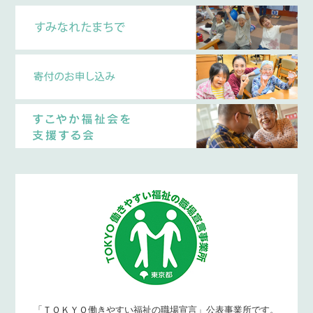
「ＴＯＫＹＯ働きやすい福祉の職場宣言」公表事業所です。