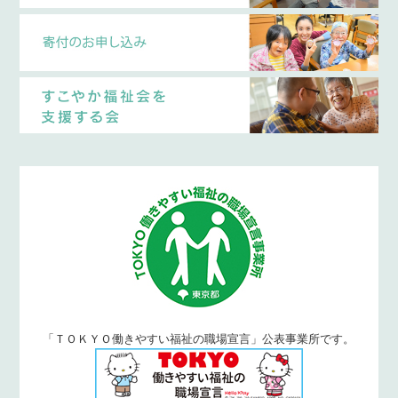
「ＴＯＫＹＯ働きやすい福祉の職場宣言」公表事業所です。