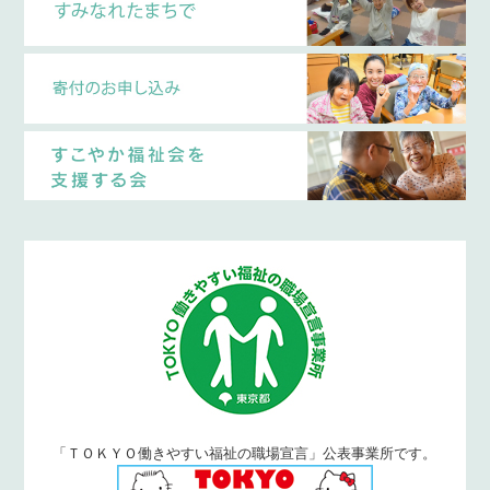
「ＴＯＫＹＯ働きやすい福祉の職場宣言」公表事業所です。