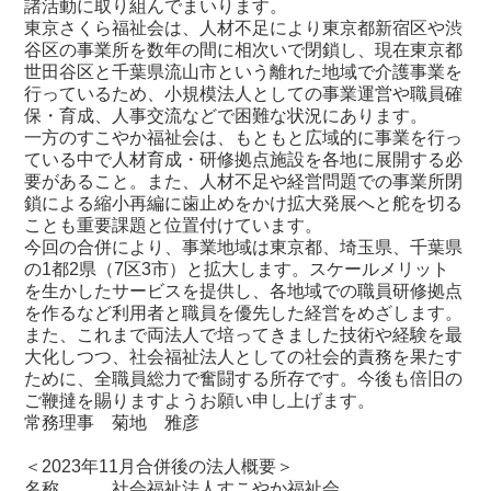
諸活動に取り組んでまいります。
東京さくら福祉会は、人材不足により東京都新宿区や渋
谷区の事業所を数年の間に相次いで閉鎖し、現在東京都
世田谷区と千葉県流山市という離れた地域で介護事業を
行っているため、小規模法人としての事業運営や職員確
保・育成、人事交流などで困難な状況にあります。
一方のすこやか福祉会は、もともと広域的に事業を行っ
ている中で人材育成・研修拠点施設を各地に展開する必
要があること。また、人材不足や経営問題での事業所閉
鎖による縮小再編に歯止めをかけ拡大発展へと舵を切る
ことも重要課題と位置付けています。
今回の合併により、事業地域は東京都、埼玉県、千葉県
の1都2県（7区3市）と拡大します。スケールメリット
を生かしたサービスを提供し、各地域での職員研修拠点
を作るなど利用者と職員を優先した経営をめざします。
また、これまで両法人で培ってきました技術や経験を最
大化しつつ、社会福祉法人としての社会的責務を果たす
ために、全職員総力で奮闘する所存です。今後も倍旧の
ご鞭撻を賜りますようお願い申し上げます。
常務理事 菊地 雅彦
＜2023年11月合併後の法人概要＞
名称 社会福祉法人すこやか福祉会