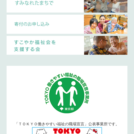
「ＴＯＫＹＯ働きやすい福祉の職場宣言」公表事業所です。