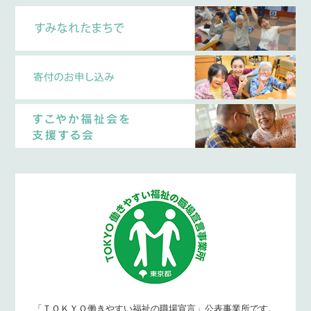
「ＴＯＫＹＯ働きやすい福祉の職場宣言」公表事業所です。