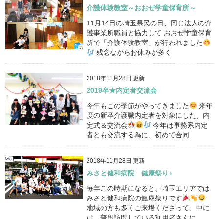
介護体験教室～おおぜ学童保育所～
11月14日の埼玉県民の日、同じ法人の介
護事業所職員と協力して おおぜ学童保育
所で「介護体験教室」が行われました
残念ながらお休みが多く
2018年11月28日 更新
2019卒★内定者交流会
今年もこの季節がやってきました
来年
度の新卒介護職内定者を対象にした、内
定式＆交流会
今年は事務系内定
者とも交流する為に、初めて合同
2018年11月28日 更新
みさと健和病院 健康祭り♪
毎年この時期になると、埼玉エリアでは
みさと健和病院の健康祭りです
地域の方も多くご来場くださって、中に
は、普段訪問している利用者さんに