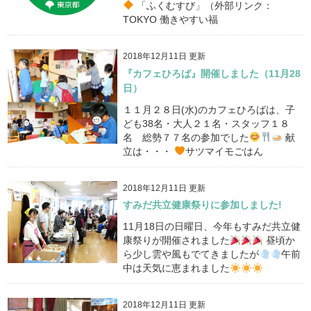
「ふくむすび」（外部リンク：
TOKYO 働きやすい福
2018年12月11日 更新
『カフェひろば』開催しました（11月28
日）
１１月２８日(水)のカフェひろばは、子
ども38名・大人２１名・スタッフ１８
名 総勢７７名の参加でした
献
立は・・・
サツマイモごはん
2018年12月11日 更新
すみだ共立健康祭りに参加しました!
11月18日の日曜日、今年もすみだ共立健
康祭りが開催されました
昼頃か
ら少し雲や風もでてきましたが
午前
中は天気に恵まれました
2018年12月11日 更新