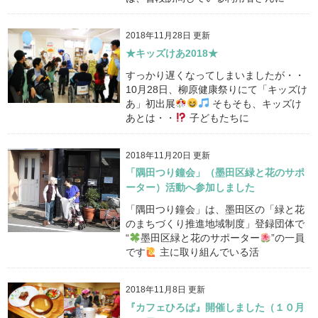
2018年11月28日 更新
★キッズけあ2018★
すっかり遅くなってしまいましたが・・
10月28日、柳原健康祭りにて「キッズけ
あ」初出展
そもそも、キッズけ
あとは・・
子どもたちに
2018年11月20日 更新
「隅田つり鐘会」（墨田区緑と花のサポ
ーター）活動へ参加しました
「隅田つり鐘会」は、墨田区の「緑と花
のまちづくり推進地域制度」登録団体で
“
墨田区緑と花のサポーター
”の一員
です
主に取り組んでいる活
2018年11月8日 更新
『カフェひろば』開催しました（１０月