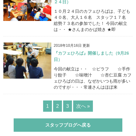
２４日）
１０月２４日のカフェひろばは、子ども
４０名、大人１６名 スタッフ１７名
総勢７３名の参加でした！ 今回の献立
は・・ ★さんまのかば焼き ★即
2018年10月16日 更新
『カフェひろば』開催しました（9月26
日）
今回の献立は・・ ☆ピラフ ☆手作
り餃子 ☆味噌汁 ☆杏仁豆腐 カフ
ェひろばの日は、なぜかいつも雨が多い
のですが・・・常連さんはほぼ来
1
2
3
次へ »
スタッフブログへ戻る