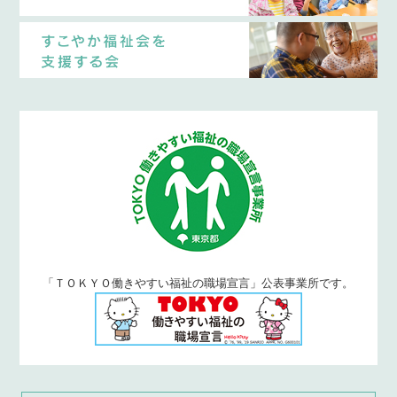
「ＴＯＫＹＯ働きやすい福祉の職場宣言」公表事業所です。