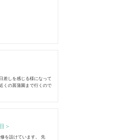
い日差しを感じる様になって
に近くの菖蒲園まで行くので
目＞
修を設けています。 先