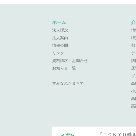
ホーム
介
法人理念
地
法人案内
特
情報公開
都
リンク
デ
資料請求・お問合せ
訪
お知らせ一覧
居
-
グ
すみなれたまちで
高
小
高
高
「ＴＯＫＹＯ働