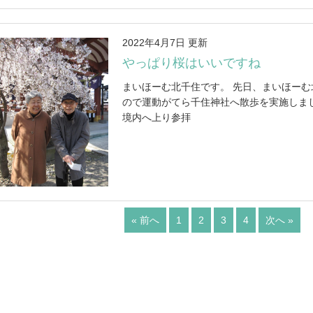
2022年4月7日 更新
やっぱり桜はいいですね
まいほーむ北千住です。 先日、まいほー
ので運動がてら千住神社へ散歩を実施しま
境内へ上り参拝
« 前へ
1
2
3
4
次へ »