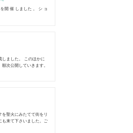
 を開 催 しました 。 シ ョ
成しました。 このほかに
、順次公開していきます。
すを聖火にみたてて街をリ
にも来て下さいました。ご