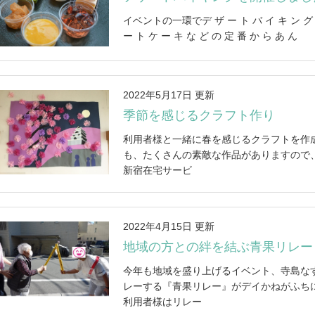
イベントの一環でデ ザ ー ト バ イ キ ン グ
ー ト ケ ー キ な ど の 定 番 か ら あ ん
2022年5月17日 更新
季節を感じるクラフト作り
利用者様と一緒に春を感じるクラフトを作
も、たくさんの素敵な作品がありますので
新宿在宅サービ
2022年4月15日 更新
地域の方との絆を結ぶ青果リレー
今年も地域を盛り上げるイベント、寺島な
レーする『青果リレー』がデイかねがふち
利用者様はリレー