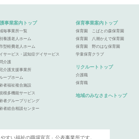
護事業案内トップ
保育事業案内トップ
域毎事業所一覧
保育園 こばとの森保育園
別養護老人ホーム
保育園 八潮かえで保育園
市型軽費老人ホーム
保育園 野のはな保育園
イサービス・認知症デイサービス
学童保育クラブ
問介護
リクルートトップ
宅介護支援事業所
介護職
ループホーム
保育職
齢者福祉複合施設
規模多機能サービス
地域のみなさまへトップ
齢者グループリビング
齢者総合相談センター
きやすい福祉の職場宣言」公表事業所です。