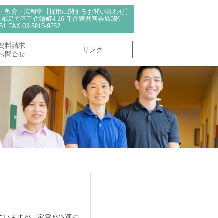
用・教育・広報室【採用に関するお問い合わせ】
 東京都足立区千住曙町4-16 千住曙共同会館3階
51 FAX:03-5813-9252
資料請求
リンク
お問合せ
ていますが、家電が当選す