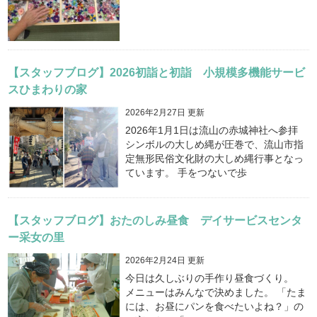
【スタッフブログ】2026初詣と初詣 小規模多機能サービ
スひまわりの家
2026年2月27日 更新
2026年1月1日は流山の赤城神社へ参拝
シンボルの大しめ縄が圧巻で、流山市指
定無形民俗文化財の大しめ縄行事となっ
ています。 手をつないで歩
【スタッフブログ】おたのしみ昼食 デイサービスセンタ
ー采女の里
2026年2月24日 更新
今日は久しぶりの手作り昼食づくり。
メニューはみんなで決めました。 「たま
には、お昼にパンを食べたいよね？」の