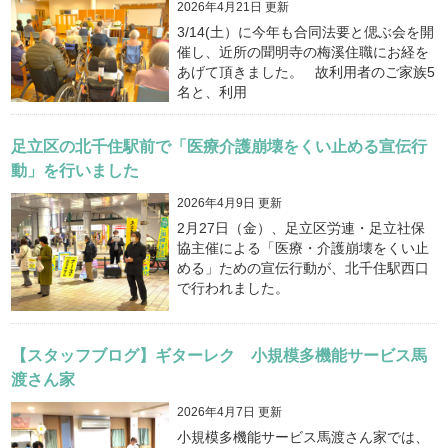
2026年4月21日 更新
3/14(土）に今年も合同法要と偲ぶ会を開
催し、近所の聞明寺の梅溪住職にお経を
あげて頂きました。 故利用者のご家族5
名と、利用
足立区の北千住駅前で「医療介護崩壊をくい止める宣伝行
動」を行いました
2026年4月9日 更新
2月27日（金）、足立区労連・足立社保
協主催による「医療・介護崩壊をくい止
める」ための宣伝行動が、北千住駅西口
で行われました。
【スタッフブログ】ギターレク 小規模多機能サービス馬
渡さん家
2026年4月7日 更新
小規模多機能サービス馬渡さん家では、